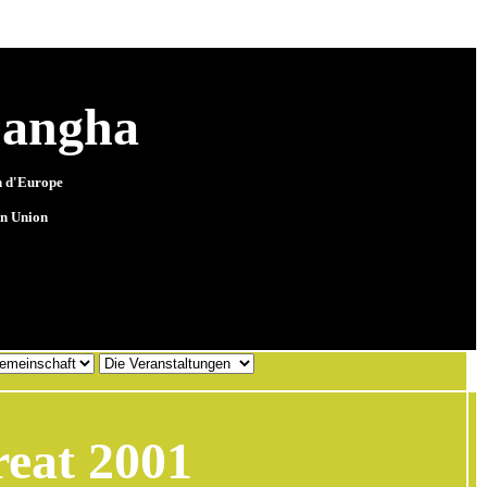
angha
n d'Europe
en Union
eat 2001